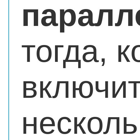
паралл
тогда, к
включи
нескол