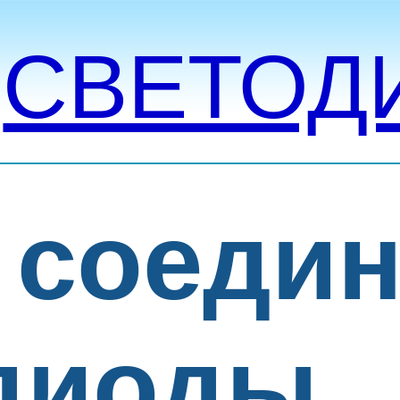
»
СВЕТОД
 соеди
диоды