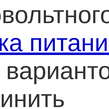
овольтног
ка питан
 вариант
инить