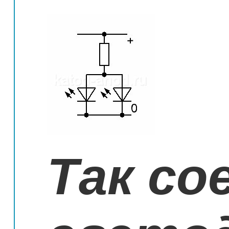
Так со