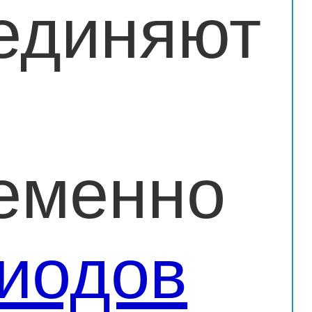
единяют
еменно
иодов