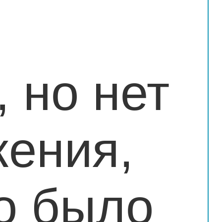
, но нет
жения,
о было