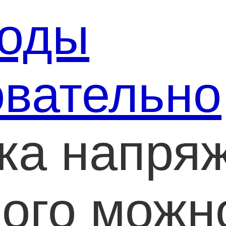
иоды
овательно
ка напря
рого можн