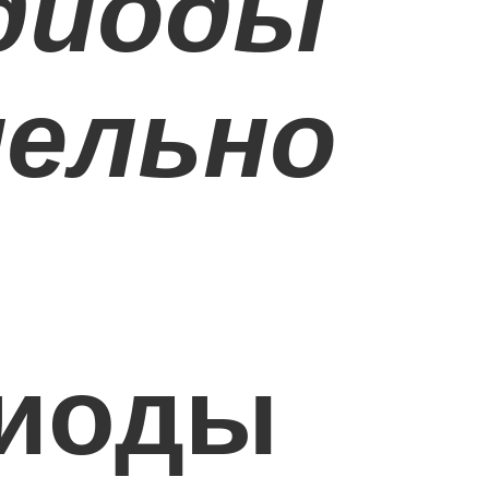
диоды
лельно
диоды