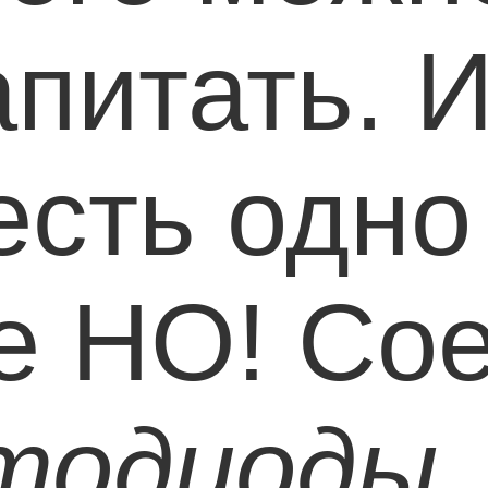
апитать. И
есть одно
е НО! Со
тодиоды