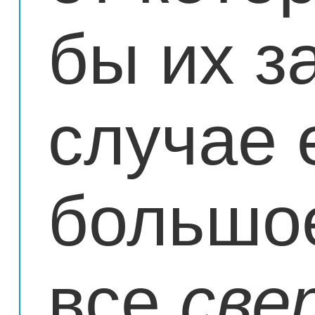
бы их з
случае 
большо
все
све