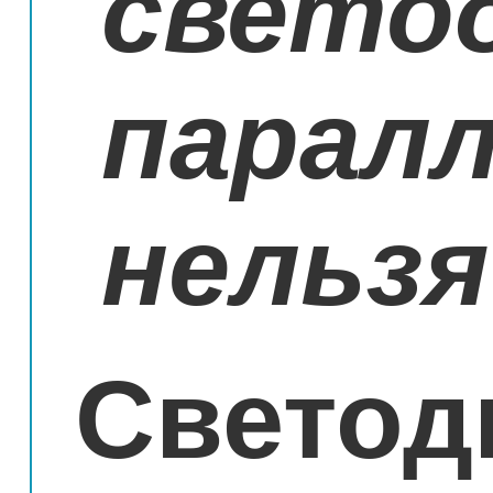
свето
парал
нельзя
Свето