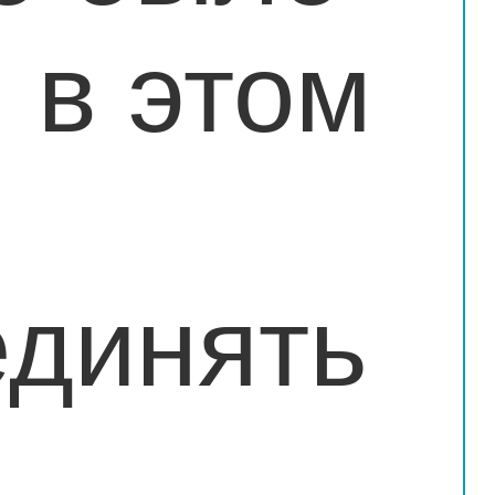
 в этом
единять