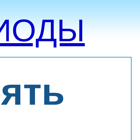
ИОДЫ
нять