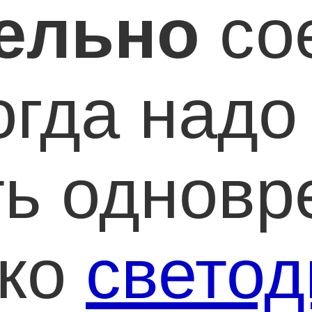
ельно
со
огда надо
ть одновр
ько
светод