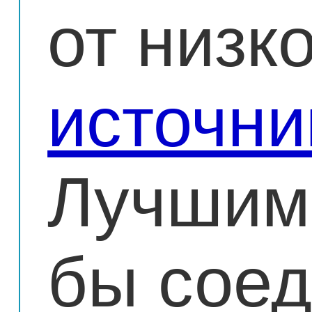
от низк
источни
Лучшим
бы соед