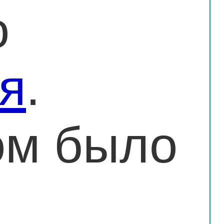
о
ия
.
ом было