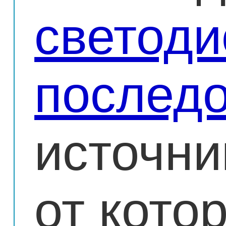
светод
послед
источни
от кото