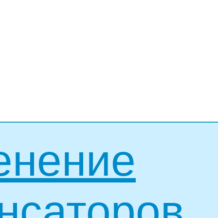
енение
нсаторов