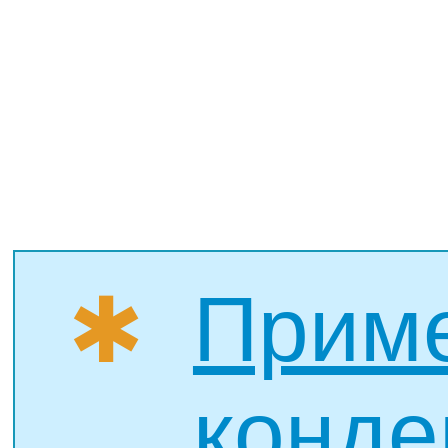
Прим
✱
конде