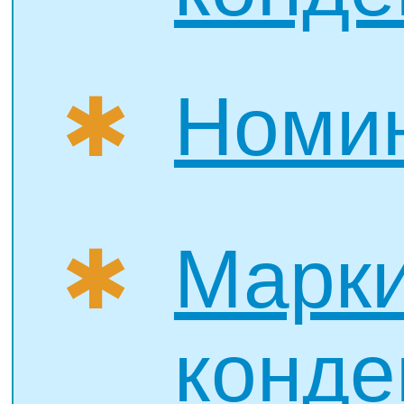
Номин
✱
Марки
✱
конде