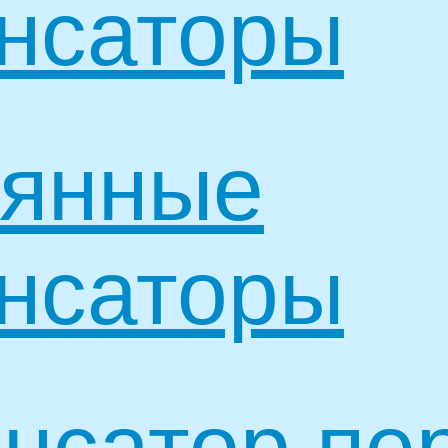
нсаторы
оянные
нсаторы
нсатор пе