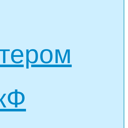
стером
кФ