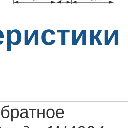
еристики
обратное