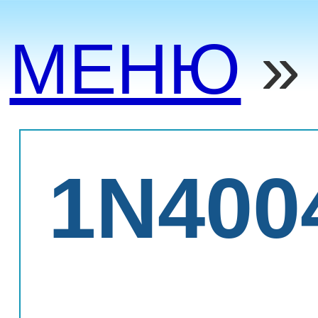
МЕНЮ
1N400