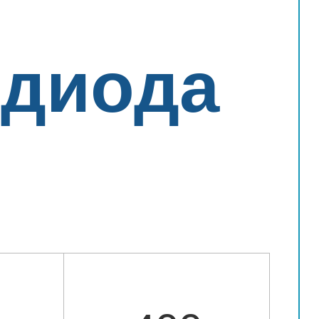
 диода