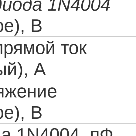
диода 1N4004
е), В
прямой ток
й), А
яжение
е), В
а 1N4004, пФ