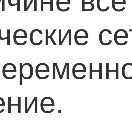
ичине все
ческие се
переменн
ение.