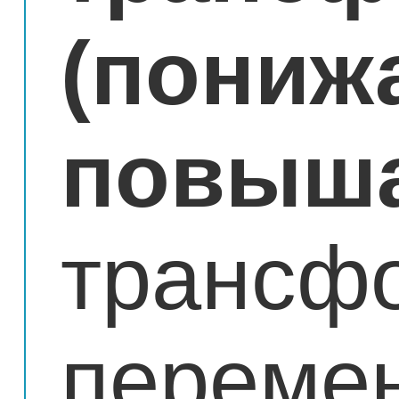
(
пониж
повыш
трансф
переме