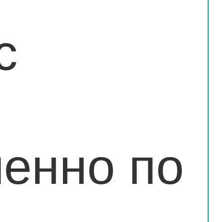
с
енно по