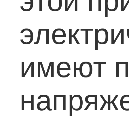
этой пр
электри
имеют 
напряж