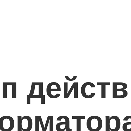
п действ
орматор