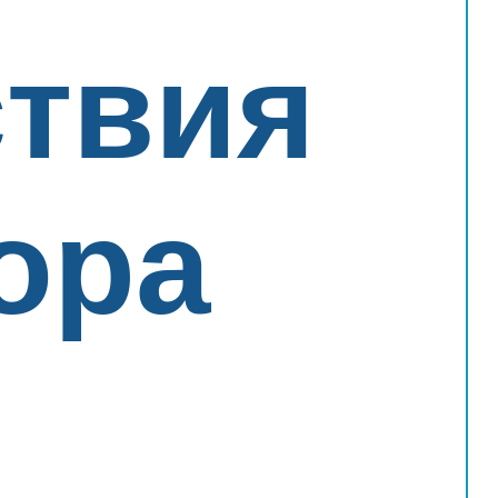
ствия
ора