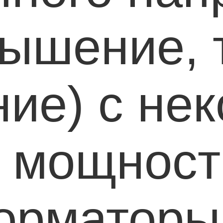
вышение, 
ие) с нек
 мощност
орматоры