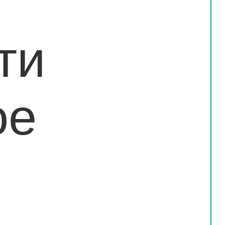
ти
ое