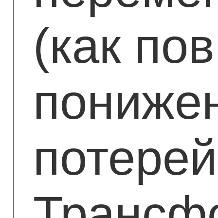
(как по
понижен
потерей
Трансф