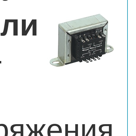
или
-
ряжения