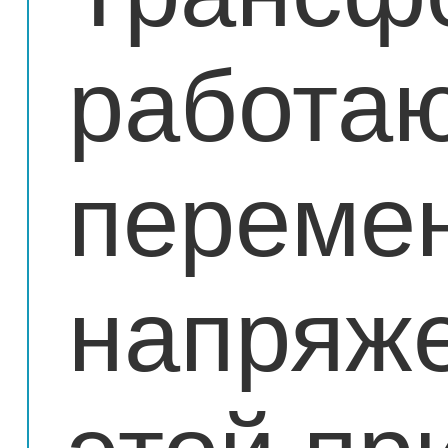
работаю
переме
напряж