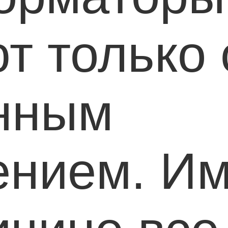
т только 
нным
ением. Им