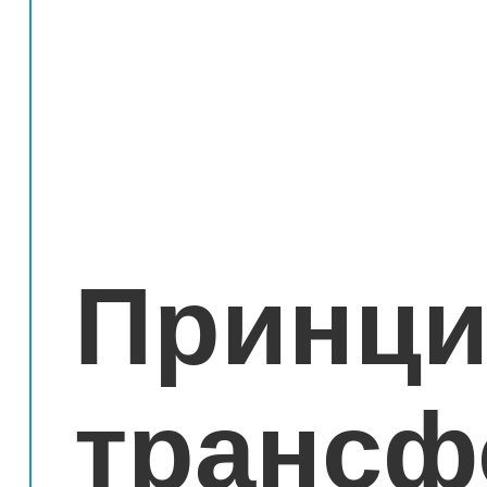
Принци
трансф