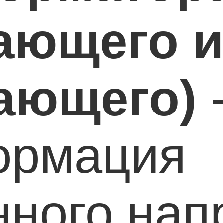
ающего 
ающего)
ормация
нного нап