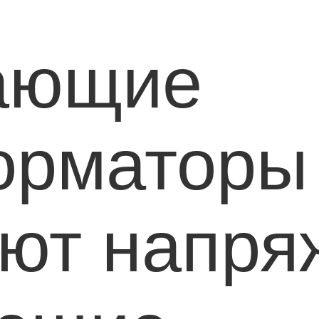
ающие
орматоры
ют напря