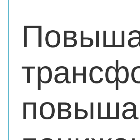
Повыш
трансф
повыша