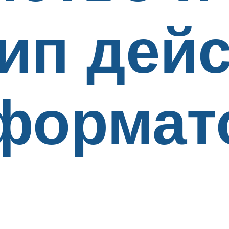
ип дей
формат