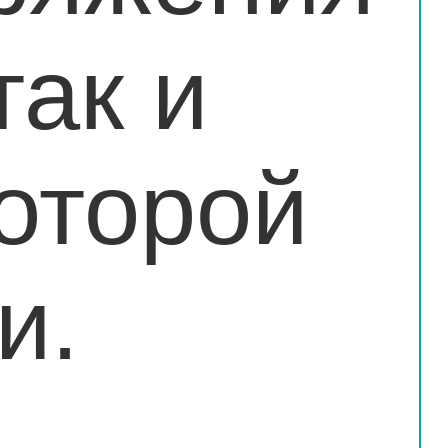
так и
оторой
и.