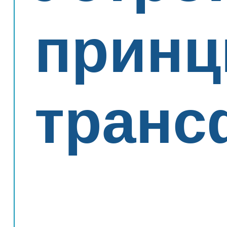
принц
транс